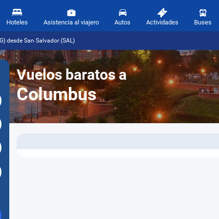
Hoteles
Asistencia al viajero
Autos
Actividades
Buses
G) desde San Salvador (SAL)
Vuelos baratos a
Columbus