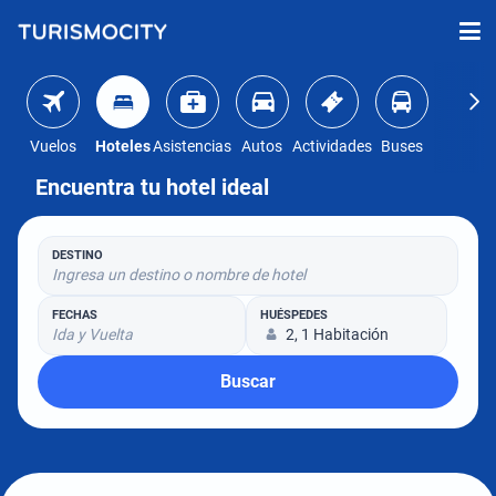
Vuelos
Hoteles
Asistencias
Autos
Actividades
Buses
Encuentra tu hotel ideal
DESTINO
Ingresa un destino o nombre de hotel
FECHAS
HUÉSPEDES
Ida y Vuelta
2, 1 Habitación
Buscar