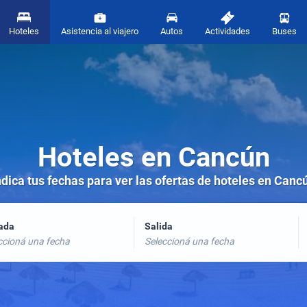
Hoteles
Asistencia al viajero
Autos
Actividades
Buses
Hoteles en Cancún
ndica tus fechas para ver las ofertas de hoteles en Canc
rada
Salida
ccioná una fecha
Seleccioná una fecha