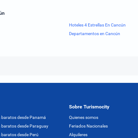
ún
Hoteles 4 Estrellas En Cancún
Departamentos en Cancún
Sobre Turismocity
s baratos desde Panamá
Quienes somos
 baratos desde Paraguay
Feriados Nacionales
 baratos desde Perú
Alquileres