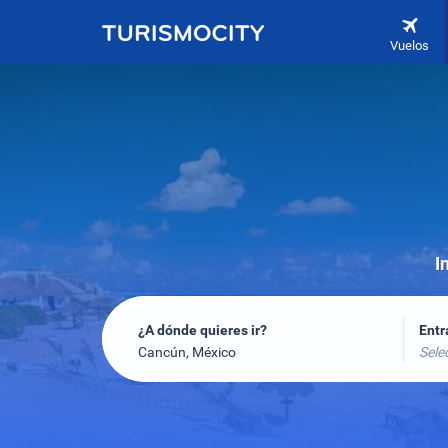
Vuelos
I
¿A dónde quieres ir?
Ent
Cancún, México
Sele