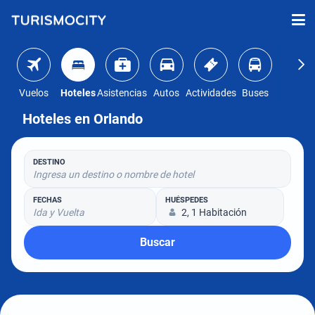
Vuelos
Hoteles
Asistencias
Autos
Actividades
Buses
Hoteles en Orlando
DESTINO
Ingresa un destino o nombre de hotel
FECHAS
HUÉSPEDES
Ida y Vuelta
2, 1 Habitación
Buscar