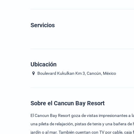
Servicios
Ubicación
Boulevard Kukulkan Km 3, Cancún, México
Sobre el Cancun Bay Resort
El Cancun Bay Resort goza de vistas impresionantes a la b
una pileta de relajación, pistas de tenis y una bañera de hidromasaje con bar. Todas las habitaciones y suites del complejo disponen de 
jardín o al mar. También cuentan con TV por cable, caja fuerte y baño con secador de pelo. El restaurante del C