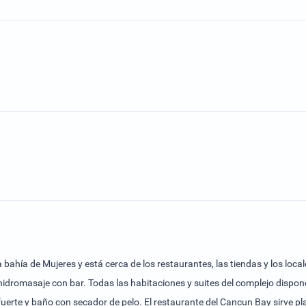
ahía de Mujeres y está cerca de los restaurantes, las tiendas y los locale
balcón o terraza privados con vistas a la laguna, al
ancun Bay sirve platos mexicanos e internacionales. El alojamiento se