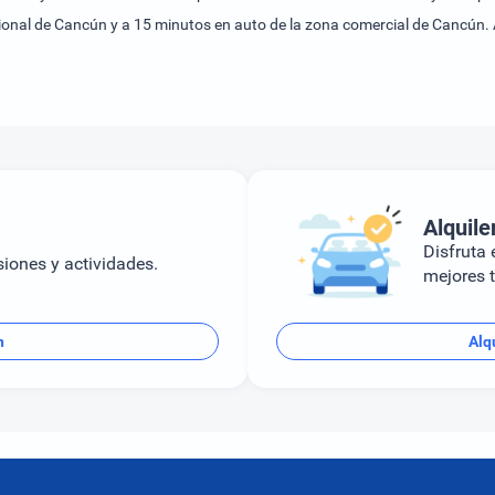
e
Alquile
Disfruta e
siones y actividades.
mejores t
n
Alq