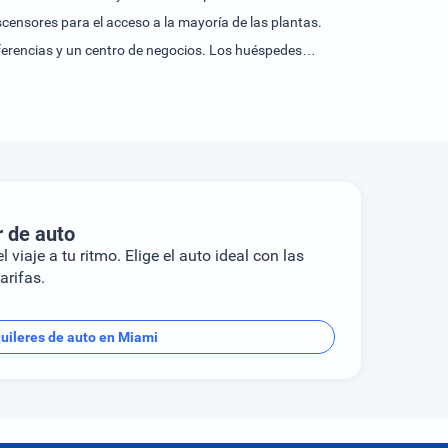
scensores para el acceso a la mayoría de las plantas.
nferencias y un centro de negocios. Los huéspedes
 aparcamiento del alojamiento.En las habitaciones hay
mbién se ofrecen una nevera, una mini nevera y una
net, un teléfono, un televisor y Wi-Fi. Una ducha y una
ciónes familiares y habitaciones de no fumadores.El
 hidromasaje en la zona de baño promete una relajación
ger entre desayuno, almuerzo y cena.En el alojamiento
r de auto
l viaje a tu ritmo. Elige el auto ideal con las
arifas.
uileres de auto en Miami