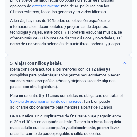
En los vuelos de largo recorrido podrás disfrutar de múltiples
opciones de
entretenimiento
: más de 65 películas con los
últimos estrenos, todos los géneros y en varios idiomas.
Además, hay más de 105 series de televisión españolas e
internacionales, documentales y programas de deportes,
tecnología y viajes, entre otros. Y si preferís escuchar música, se
ofrecen más de 60 álbumes de discos clásicos y novedades, así
como de una variada selección de audiolibros, podcast y juegos.
5. Viajar con niños y bebés
Iberia considera adultos a los menores con los
12 años ya
cumplidos
para poder viajar solos (estos requerimientos pueden
variar en otras compañías aéreas y viajando a/desde algunos
países con otra legislatura).
Para niños entre
5 y 11 años
cumplidos es obligatorio contratar el
Servicio de acompañamiento de menores
. También puede
solicitarse opcionalmente para menores a partir de 12 años.
De 0 a 2 años
sin cumplir antes de finalizar el viaje pagarán entre
el 30 y el 10% y no ocuparán asiento. Tienen la misma franquicia
que el adulto que les acompaña y adicionalmente, podrán llevar
una silla-carrito de paseo plegable, o sillita de coche.