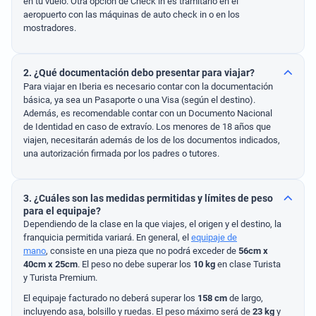
en tu vuelo. Otra opción de Check in es tramitarlo en el
aeropuerto con las máquinas de auto check in o en los
mostradores.
2. ¿Qué documentación debo presentar para viajar?
Para viajar en Iberia es necesario contar con la documentación
básica, ya sea un Pasaporte o una Visa (según el destino).
Además, es recomendable contar con un Documento Nacional
de Identidad en caso de extravío. Los menores de 18 años que
viajen, necesitarán además de los de los documentos indicados,
una autorización firmada por los padres o tutores.
3. ¿Cuáles son las medidas permitidas y límites de peso
para el equipaje?
Dependiendo de la clase en la que viajes, el origen y el destino, la
franquicia permitida variará. En general, el
equipaje de
mano
, consiste en una pieza que no podrá exceder de
56cm x
40cm x 25cm
. El peso no debe superar los
10 kg
en clase Turista
y Turista Premium.
El equipaje facturado no deberá superar los
158 cm
de largo,
incluyendo asa, bolsillo y ruedas. El peso máximo será de
23 kg
y