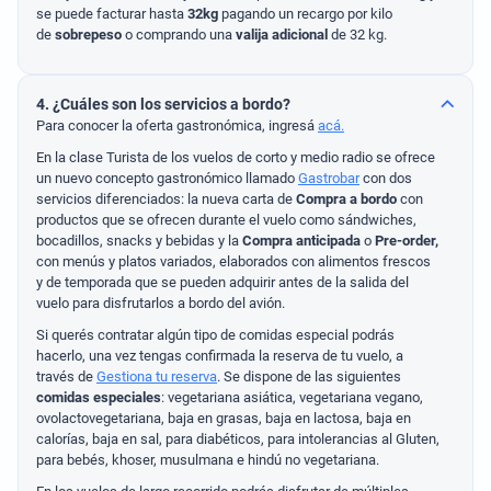
se puede facturar hasta
32kg
pagando un recargo por kilo
de
sobrepeso
o comprando una
valija adicional
de 32 kg.
4. ¿Cuáles son los servicios a bordo?
Para conocer la oferta gastronómica, ingresá
acá.
En la clase Turista de los vuelos de corto y medio radio se ofrece
un nuevo concepto gastronómico llamado
Gastrobar
con dos
servicios diferenciados: la nueva carta de
Compra a bordo
con
productos que se ofrecen durante el vuelo como sándwiches,
bocadillos, snacks y bebidas y la
Compra anticipada
o
Pre-order,
con menús y platos variados, elaborados con alimentos frescos
y de temporada que se pueden adquirir antes de la salida del
vuelo para disfrutarlos a bordo del avión.
Si querés contratar algún tipo de comidas especial podrás
hacerlo, una vez tengas confirmada la reserva de tu vuelo, a
través de
Gestiona tu reserva
. Se dispone de las siguientes
comidas especiales
: vegetariana asiática, vegetariana vegano,
ovolactovegetariana, baja en grasas, baja en lactosa, baja en
calorías, baja en sal, para diabéticos, para intolerancias al Gluten,
para bebés, khoser, musulmana e hindú no vegetariana.