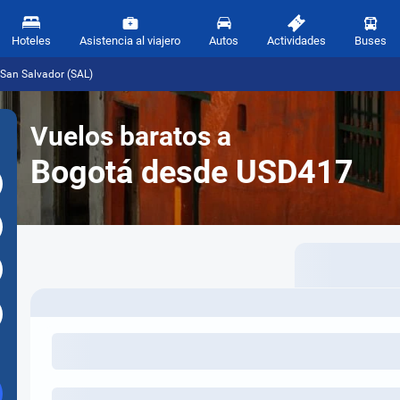
Hoteles
Asistencia al viajero
Autos
Actividades
Buses
 San Salvador (SAL)
Vuelos baratos a
Bogotá desde USD417