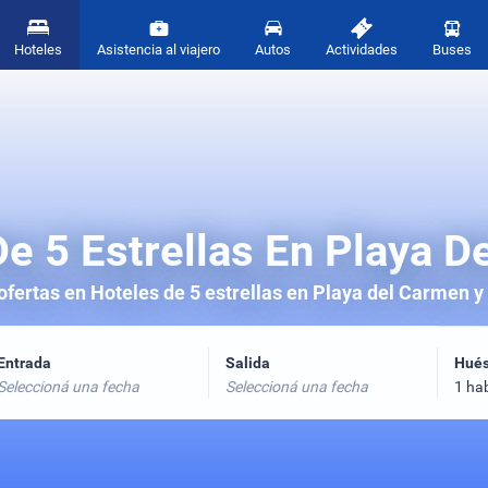
Hoteles
Asistencia al viajero
Autos
Actividades
Buses
e 5 Estrellas En Playa 
fertas en Hoteles de 5 estrellas en Playa del Carmen y
Entrada
Salida
Hué
Seleccioná una fecha
Seleccioná una fecha