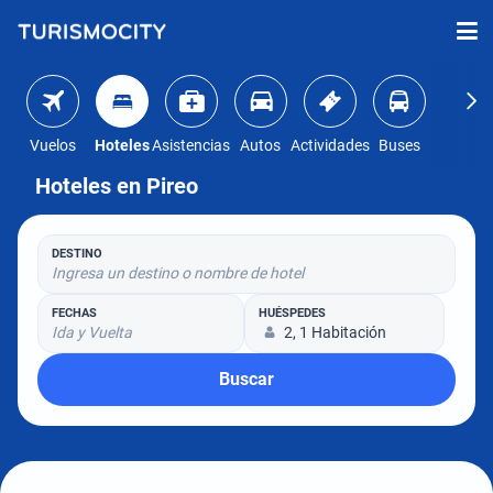
Vuelos
Hoteles
Asistencias
Autos
Actividades
Buses
Hoteles en Pireo
DESTINO
Ingresa un destino o nombre de hotel
FECHAS
HUÉSPEDES
Ida y Vuelta
2, 1 Habitación
Buscar