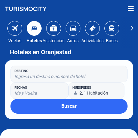
Vuelos
Hoteles
Asistencias
Autos
Actividades
Buses
Hoteles en Oranjestad
DESTINO
Ingresa un destino o nombre de hotel
FECHAS
HUÉSPEDES
Ida y Vuelta
2, 1 Habitación
Buscar