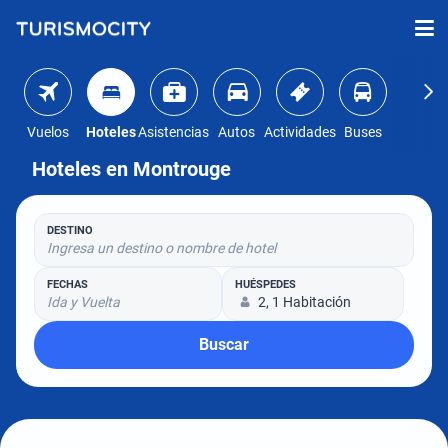
Vuelos
Hoteles
Asistencias
Autos
Actividades
Buses
Hoteles en Montrouge
DESTINO
Ingresa un destino o nombre de hotel
FECHAS
HUÉSPEDES
Ida y Vuelta
2, 1 Habitación
Buscar