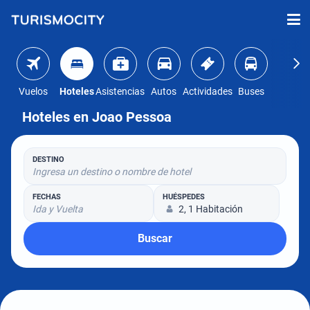
Vuelos
Hoteles
Asistencias
Autos
Actividades
Buses
Hoteles en Joao Pessoa
DESTINO
Ingresa un destino o nombre de hotel
FECHAS
HUÉSPEDES
Ida y Vuelta
2, 1 Habitación
Buscar