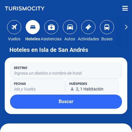
Vuelos
Hoteles
Asistencias
Autos
Actividades
Buses
Hoteles en Isla de San Andrés
DESTINO
Ingresa un destino o nombre de hotel
FECHAS
HUÉSPEDES
Ida y Vuelta
2, 1 Habitación
Buscar