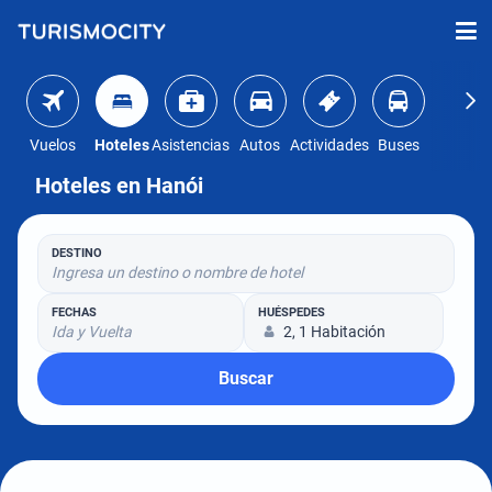
Vuelos
Hoteles
Asistencias
Autos
Actividades
Buses
Hoteles en Hanói
DESTINO
Ingresa un destino o nombre de hotel
FECHAS
HUÉSPEDES
Ida y Vuelta
2, 1 Habitación
Buscar