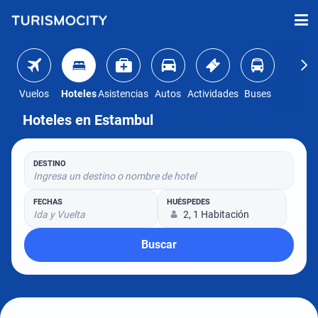
Vuelos
Hoteles
Asistencias
Autos
Actividades
Buses
Hoteles en Estambul
DESTINO
Ingresa un destino o nombre de hotel
FECHAS
HUÉSPEDES
Ida y Vuelta
2, 1 Habitación
Buscar