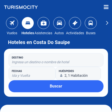
Vuelos
Hoteles
Asistencias
Autos
Actividades
Buses
Hoteles en Costa Do Sauipe
DESTINO
Ingresa un destino o nombre de hotel
FECHAS
HUÉSPEDES
Ida y Vuelta
2, 1 Habitación
Buscar