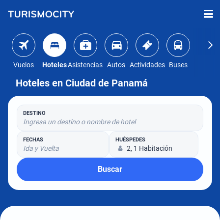
Vuelos
Hoteles
Asistencias
Autos
Actividades
Buses
Hoteles en Ciudad de Panamá
DESTINO
Ingresa un destino o nombre de hotel
FECHAS
HUÉSPEDES
Ida y Vuelta
2, 1 Habitación
Buscar