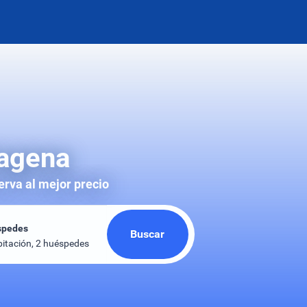
tagena
erva al mejor precio
spedes
Buscar