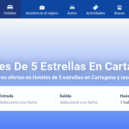
Hoteles
Asistencia al viajero
Autos
Actividades
Buses
es De 5 Estrellas En Car
es ofertas en Hoteles de 5 estrellas en Cartagena y res
Entrada
Salida
Hué
Seleccioná una fecha
Seleccioná una fecha