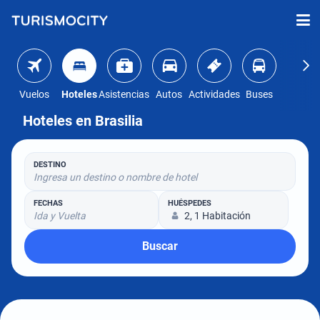
Vuelos
Hoteles
Asistencias
Autos
Actividades
Buses
Hoteles en Brasilia
DESTINO
Ingresa un destino o nombre de hotel
FECHAS
HUÉSPEDES
Ida y Vuelta
2, 1 Habitación
Buscar