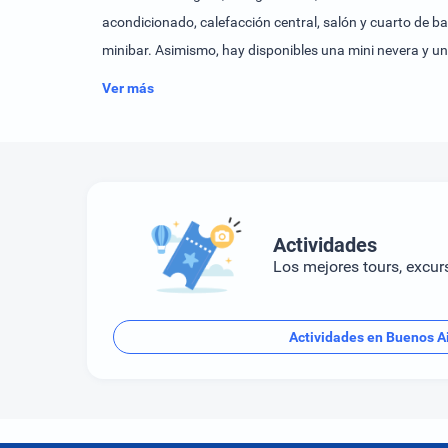
acondicionado, calefacción central, salón y cuarto de ba
minibar. Asimismo, hay disponibles una mini nevera y un
de baño cuentan con una ducha y una bañera de hidromasa
Ver más
descanso. La bañera de hidromasaje en la zona de baño 
vapor, masajes y tratamientos de hidroterapia.Se puede
Actividades
Los mejores tours, excur
Actividades en Buenos A