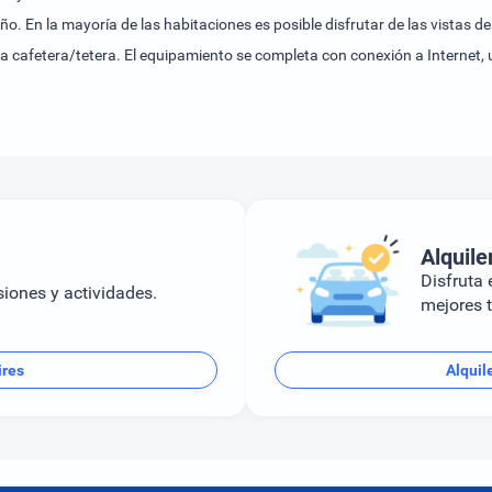
ño. En la mayoría de las habitaciones es posible disfrutar de las vistas 
a cafetera/tetera. El equipamiento se completa con conexión a Internet, u
je. Las comodidades incluyen un secador de pelo.El hotel ofrece una pisci
promete una relajación total. Se ofrecen diversas actividades como, por
 reservar alojamiento con desayuno. De forma opcional, es posible reser
Alquile
Disfruta e
siones y actividades.
mejores t
ires
Alquil