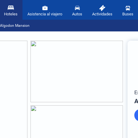
Hoteles
Asistencia al viajero
Autos
Actividades
Buses
Algodon Mansion
E
A