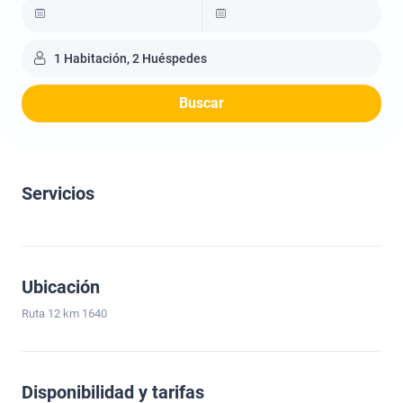
1 Habitación, 2 Huéspedes
Buscar
Servicios
Ubicación
Ruta 12 km 1640
Disponibilidad y tarifas