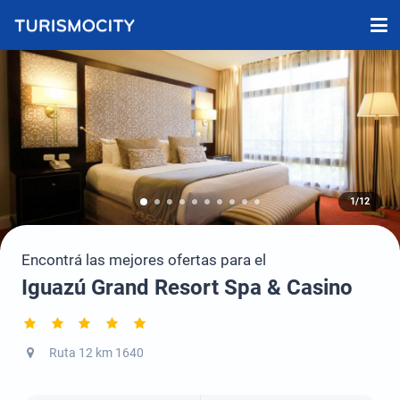
1/12
Encontrá las mejores ofertas para el
Iguazú Grand Resort Spa & Casino
Ruta 12 km 1640