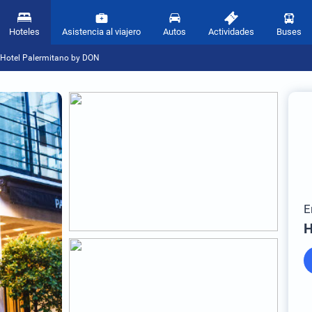
Hoteles
Asistencia al viajero
Autos
Actividades
Buses
Hotel Palermitano by DON
E
H