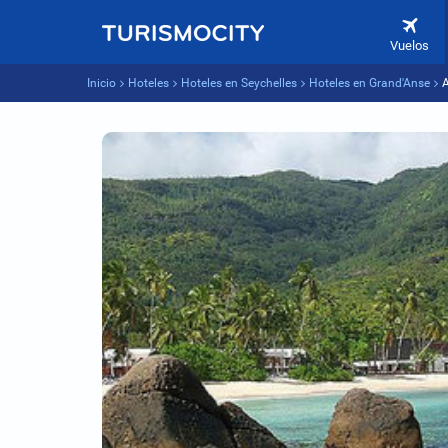
Vuelos
Inicio
Hoteles
Hoteles en Seychelles
Hoteles en Grand'Anse
A