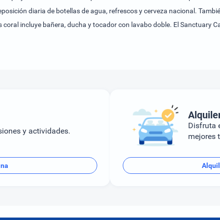
eposición diaria de botellas de agua, refrescos y cerveza nacional. Tam
coral incluye bañera, ducha y tocador con lavabo doble. El Sanctuary Cap
jería 24 horas. En el resort se imparten clases de baile y en las inmediac
 la República Dominicana, dispone de 5 restaurantes en sus instalaciones, 
Alquile
Disfruta e
siones y actividades.
mejores t
ana
Alqui