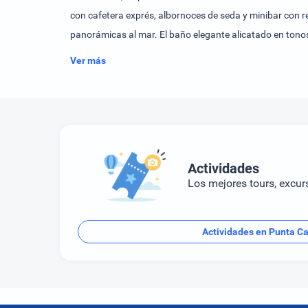
con cafetera exprés, albornoces de seda y minibar con r
panorámicas al mar. El baño elegante alicatado en tonos 
en la República Dominicana, ofrece un servicio de conser
Ver más
Cana, a Luxury Collection Adult All-Inclusive Resort, en
así como almuerzos, cenas y aperitivos a diario.
Actividades
Los mejores tours, excur
Actividades en Punta C