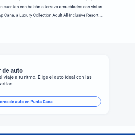
bién cuentan con balcón o terraza amueblados con vistas
 Cana, a Luxury Collection Adult All-Inclusive Resort,
iones hay un puerto deportivo de yates. El Sanctuary Cap
incluido el Blue Marlin. Se sirve un desayuno completo,
r de auto
l viaje a tu ritmo. Elige el auto ideal con las
arifas.
leres de auto en Punta Cana