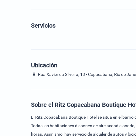
Servicios
Ubicación
Rua Xavier da Silveira, 13 - Copacabana, Rio de Janei
Sobre el Ritz Copacabana Boutique Ho
El Ritz Copacabana Boutique Hotel se sitúa en el barrio 
Todas las habitaciones disponen de aire acondicionado, TV de pantalla 
horas. Asimismo, hay servicio de alquiler de autos y bicicletas. El Ritz Copacabana Hotel está a 7 km del famoso Pan de Azúcar, a 350 metros de la estación de subte de Cantagalo y a 8