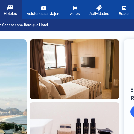
Hoteles
Asistencia al viajero
Autos
Actividades
Buses
tz Copacabana Boutique Hotel
E
R