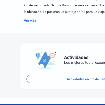
km del aeropuerto Santos Dumont, el más cercano. Nuestros clientes dicen que esta parte de Río de Janeiro es su favorita, según los comentarios independientes. A las parejas les gusta
la ubicación. Le pusieron un puntaje de 9,4 para un viaje
Ver más
Actividades
Los mejores tours, excur
Actividades en Río de Jan