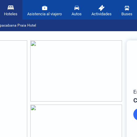
Hoteles
Asistencia al viajero
Autos
Actividades
Buses
pacabana Praia Hotel
E
C