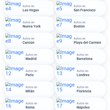
Autos en
Autos en
Las Vegas
San Francisco
Autos en
Autos en
Nueva York
Boston
Autos en
Autos en
Cancún
Playa del Carmen
Autos en
Autos en
Madrid
Barcelona
Autos en
Autos en
París
Londres
Autos en
Autos en
Milán
Florencia
Autos en
Autos en
Roma
Nápoles